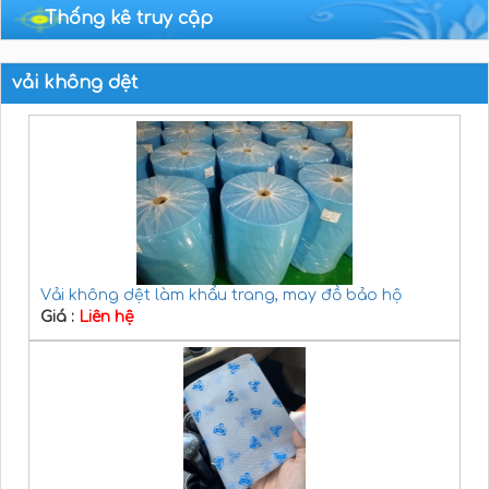
Thống kê truy cập
vải không dệt
Vải không dệt làm khẩu trang, may đồ bảo hộ
Giá :
Liên hệ