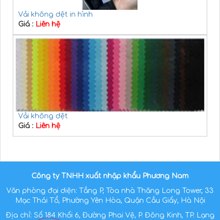
Vải không dệt in hình
Giá :
Liên hệ
Vải không dệt
Giá :
Liên hệ
Công ty TNHH xuất nhập khẩu Phương Nam
Văn phòng đại diện: Tầng P, Tòa nhà Thăng Long Tower, 33
Mạc Thái Tổ, Phường Yên Hòa, Quận Cầu Giấy, Hà Nội
Địa chỉ: Số 184 Khối 6, Đường Phai Vệ, P. Đông Kinh, TP. Lạng