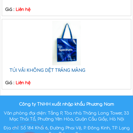
Giá :
Liên hệ
TÚI VẢI KHÔNG DỆT TRÁNG MÀNG
Giá :
Liên hệ
Công ty TNHH xuất nhập khẩu Phương Nam
Văn phòng đại diện: Tầng P, Tòa nhà Thăng Long Tower, 33
Mạc Thái Tổ, Phường Yên Hòa, Quận Cầu Giấy, Hà Nội
Địa chỉ: Số 184 Khối 6, Đường Phai Vệ, P. Đông Kinh, TP. Lạng