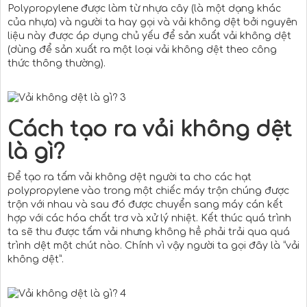
Polypropylene được làm từ nhựa cây (là một dạng khác
của nhựa) và người ta hay gọi và vải không dệt bởi nguyên
liệu này được áp dụng chủ yếu để sản xuất vải không dệt
(dùng để sản xuất ra một loại vải không dệt theo công
thức thông thường).
Cách tạo ra vải không dệt
là gì?
Để tạo ra tấm vải không dệt người ta cho các hạt
polypropylene vào trong một chiếc máy trộn chúng được
trộn với nhau và sau đó được chuyển sang máy cán kết
hợp với các hóa chất trơ và xử lý nhiệt. Kết thúc quá trình
ta sẽ thu được tấm vải nhưng không hề phải trải qua quá
trình dệt một chút nào. Chính vì vậy người ta gọi đây là “vải
không dệt”.