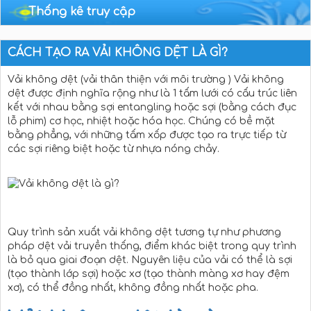
Thống kê truy cập
CÁCH TẠO RA VẢI KHÔNG DỆT LÀ GÌ?
Vải không dệt (vải thân thiện với môi trường ) Vải không
dệt được định nghĩa rộng như là 1 tấm lưới có cấu trúc liên
kết với nhau bằng sợi entangling hoặc sợi (bằng cách đục
lỗ phim) cơ học, nhiệt hoặc hóa học. Chúng có bề mặt
bằng phẳng, với những tấm xốp được tạo ra trực tiếp từ
các sợi riêng biệt hoặc từ nhựa nóng chảy.
Quy trình sản xuất vải không dệt tương tự như phương
pháp dệt vải truyền thống, điểm khác biệt trong quy trình
là bỏ qua giai đoạn dệt. Nguyên liệu của vải có thể là sợi
(tạo thành lớp sợi) hoặc xơ (tạo thành màng xơ hay đệm
xơ), có thể đồng nhất, không đồng nhất hoặc pha.