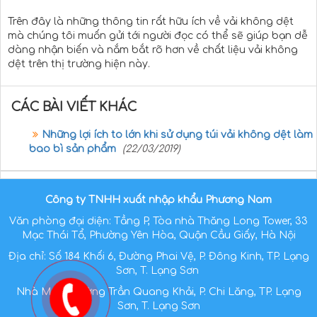
Trên đây là những thông tin rất hữu ích về vải không dệt
mà chúng tôi muốn gửi tới người đọc có thể sẽ giúp bạn dễ
dàng nhận biến và nắm bắt rõ hơn về chất liệu vải không
dệt trên thị trường hiện này.
CÁC BÀI VIẾT KHÁC
Những lợi ích to lớn khi sử dụng túi vải không dệt làm
bao bì sản phẩm
(22/03/2019)
Công ty TNHH xuất nhập khẩu Phương Nam
Văn phòng đại diện: Tầng P, Tòa nhà Thăng Long Tower, 33
Mạc Thái Tổ, Phường Yên Hòa, Quận Cầu Giấy, Hà Nội
Địa chỉ: Số 184 Khối 6, Đường Phai Vệ, P. Đông Kinh, TP. Lạng
Sơn, T. Lạng Sơn
Nhà Máy: Đường Trần Quang Khải, P. Chi Lăng, TP. Lạng
Sơn, T. Lạng Sơn