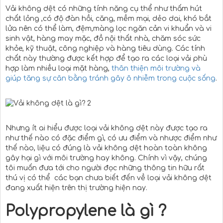
Vải không dệt có những tính năng cụ thể như thấm hút
chất lỏng ,có độ đàn hồi, căng, mềm mại, dẻo dai, khó bắt
lửa nên có thể làm, đệm,màng lọc ngăn cản vi khuẩn và vi
sinh vật, hàng may mặc, đồ nội thất nhà, chăm sóc sức
khỏe, kỹ thuật, công nghiệp và hàng tiêu dùng. Các tính
chất này thường được kết hợp để tạo ra các loại vải phù
hợp làm nhiều loại mặt hàng,
thân thiện môi trường và
giúp tăng sự cân bằng tránh gây ô nhiễm trong cuộc sống
.
Nhưng ít ai hiểu được loại vải không dệt này được tạo ra
như thế nào có đặc điểm gì, có ưu điểm và nhược điểm như
thế nào, liệu có đúng là vải không dệt hoàn toàn không
gây hại gì với môi trường hay không. Chính vì vậy, chúng
tôi muốn đưa tới cho người đọc những thông tin hữu rất
thú vị có thể các bạn chưa biết đến về loại vải không dệt
đang xuất hiện trên thị trường hiện nay.
Polypropylene là gì ?